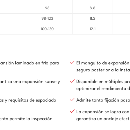
98
8.8
98-123
11.2
100-130
12.1
xpansión laminado en frío para
El manguito de expansión
seguro posterior a la insta
arantiza una expansión suave y
Disponible en múltiples 
optimizar el rendimiento 
as y requisitos de espaciado
Admite tanto fijación pas
La expansión se logra con
nto permite la inspección
garantiza un anclaje efect