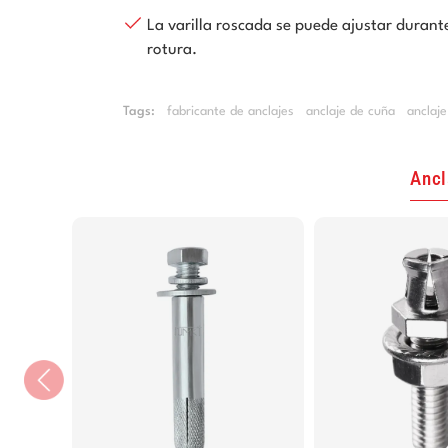
La varilla roscada se puede ajustar durante
rotura.
Tags:
fabricante de anclajes
anclaje de cuña
anclaj
Ancl