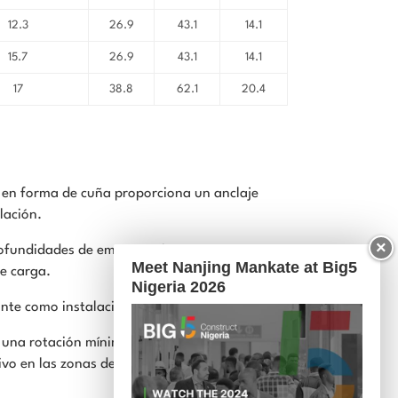
12.3
26.9
43.1
14.1
15.7
26.9
43.1
14.1
17
38.8
62.1
20.4
 en forma de cuña proporciona un anclaje
lación.
×
profundidades de empotramiento para
Meet Nanjing Mankate at Big5
de carga.
Nigeria 2026
ante como instalación preposicionada
 una rotación mínima de la tuerca, lo que
ivo en las zonas de tensión.