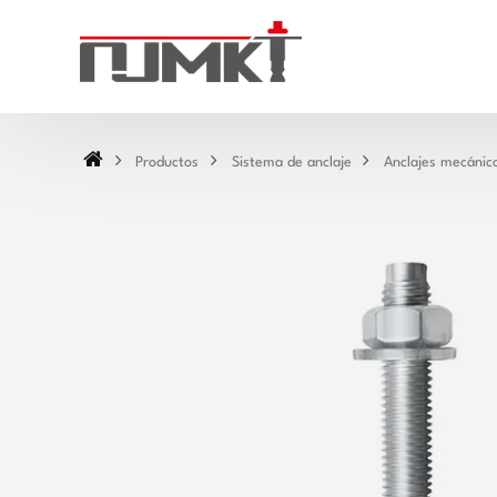
Productos
Sistema de anclaje
Anclajes mecánic