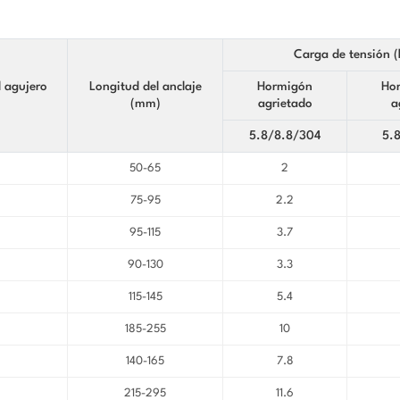
Carga de tensión 
 agujero
Longitud del anclaje
Hormigón
Ho
(mm)
agrietado
a
5.8/8.8/304
5.
50-65
2
75-95
2.2
95-115
3.7
90-130
3.3
115-145
5.4
185-255
10
140-165
7.8
215-295
11.6