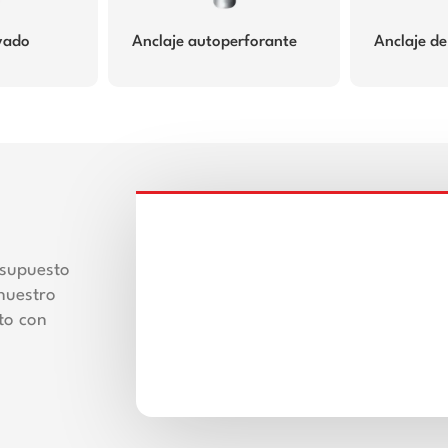
vado
Anclaje autoperforante
Anclaje d
esupuesto
nuestro
to con