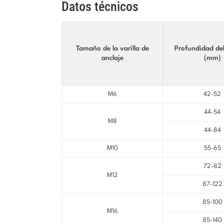
Datos técnicos
Tamaño de la varilla de
Profundidad del
anclaje
(mm)
M6
42-52
44-54
M8
44-84
M10
55-65
72-82
M12
87-122
85-100
M16
85-140