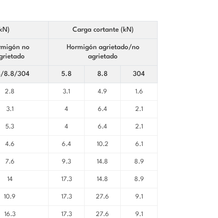
(kN)
Carga cortante (kN)
rmigón no
Hormigón agrietado/no
grietado
agrietado
8/8.8/304
5.8
8.8
304
2.8
3.1
4.9
1.6
3.1
4
6.4
2.1
5.3
4
6.4
2.1
4.6
6.4
10.2
6.1
7.6
9.3
14.8
8.9
14
17.3
14.8
8.9
10.9
17.3
27.6
9.1
16.3
17.3
27.6
9.1