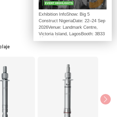
Exhibition InfoShow: Big 5
Construct NigeriaDate: 22–24 Sep
2026Venue: Landmark Centre,
Victoria Island, LagosBooth: 3B33
About Us
claje
Self-owned manufacturing factory
providing one-stop structural
reinforcement and anchoring
materials for global infrastructure
projects.
Core Products
Carbon fiber series, structural
epoxy adhesives, mechanical &
chemical anchors, prestress
systems.
Product Highlights