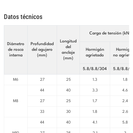
Datos técnicos
Carga de tensión (kN)
Longitud
Diámetro
Profundidad
del
de rosca
del agujero
Hormigón
Hormigó
anclaje
interna
(mm)
agrietado
no agriet
(mm)
5.8/8.8/304
5.8/8.8/3
M6
27
25
1.3
1.8
44
40
3.3
4.6
M8
27
25
1.7
2.4
33
30
1.8
2.6
44
40
4.1
5.8