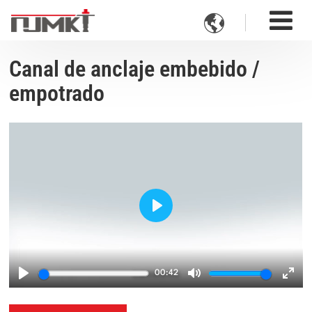

Canal de anclaje embebido /
empotrado
Play
00:42
Play
Mute
Ente
fulls