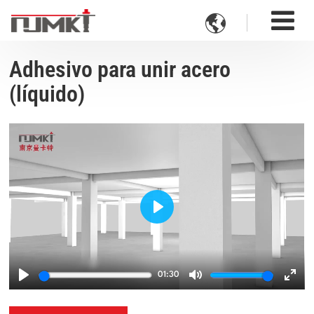

Adhesivo para unir acero
(líquido)
Play
01:30
Play
Mute
Ente
fulls